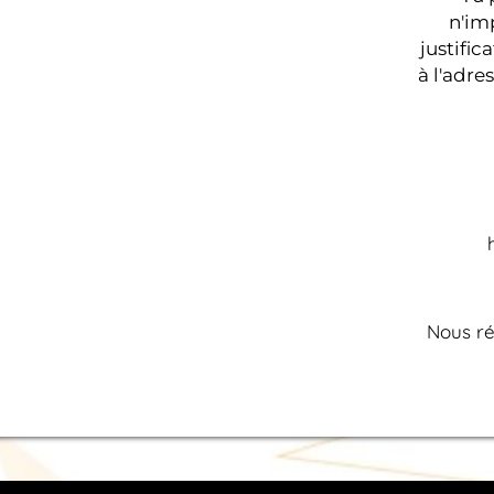
n'im
justific
à l'adre
Nous ré