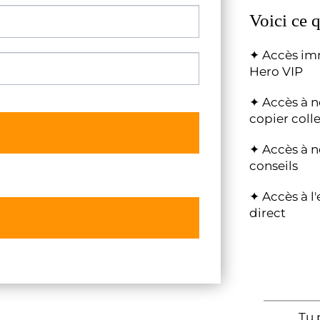
Voici ce 
✦ Accès im
Hero VIP
✦ Accès à n
copier colle
✦ Accès à n
conseils
✦ Accès à l
direct
Tu 