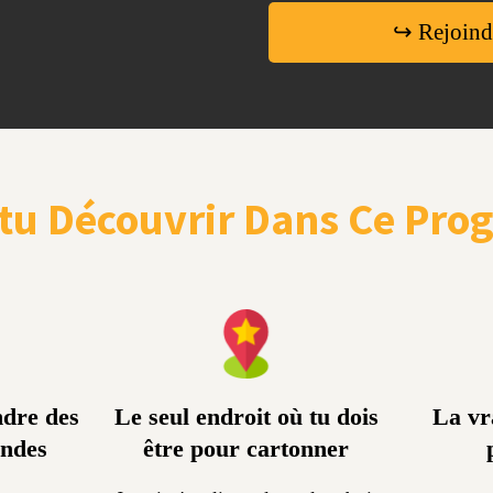
↪ Rejoind
tu Découvrir Dans Ce Pr
ndre des
Le seul endroit où tu dois
La vr
andes
être pour cartonner