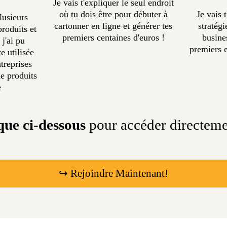
Je vais t'expliquer le seul endroit
où tu dois être pour débuter à
Je vais 
lusieurs
cartonner en ligne et générer tes
stratég
produits et
premiers centaines d'euros !
busine
 j'ai pu
premiers e
e utilisée
treprises
e produits
e
que ci-dessous
pour accéder directem
↪ Rejoindre Maintenant!