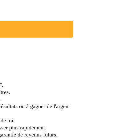
t".
tres.
e.
ésultats ou à gagner de l'argent
t de toi.
resser plus rapidement.
garantie de revenus futurs.